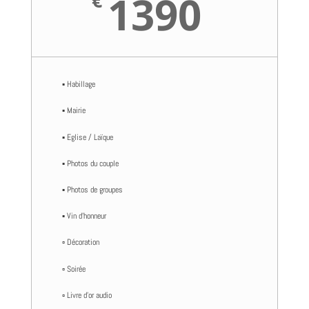
1390
€
▪️ Habillage
▪️ Mairie
▪️ Eglise / Laïque
▪️ Photos du couple
▪️ Photos de groupes
▪️ Vin d’honneur
▫️ Décoration
▫️ Soirée
▫️ Livre d’or audio