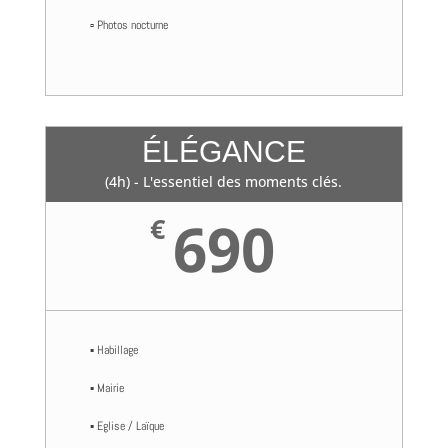
▫️ Photos nocturne
ÉLÉGANCE
(4h) - L'essentiel des moments clés.
690
€
▪️ Habillage
▪️ Mairie
▪️ Eglise / Laïque