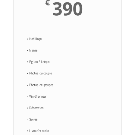
390
€
▫️ Habillage
▪️ Mairie
▫️ Eglise / Laïque
▪️ Photos du couple
▪️ Photos de groupes
▫️ Vin d’honneur
▫️ Décoration
▫️ Soirée
▫️ Livre d’or audio