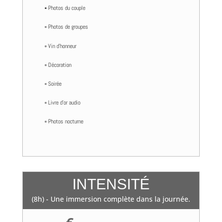
▪️ Photos du couple
▫️ Photos de groupes
▫️ Vin d’honneur
▫️ Décoration
▫️ Soirée
▫️ Livre d’or audio
▫️ Photos nocturne
INTENSITÉ
(8h) - Une immersion complète dans la journée.