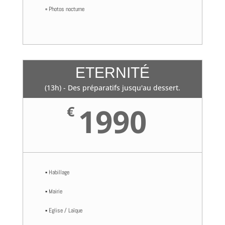
▫️ Photos nocturne
ETERNITÉ
(13h) - Des préparatifs jusqu'au dessert.
1990
€
▪️ Habillage
▪️ Mairie
▪️ Eglise / Laïque